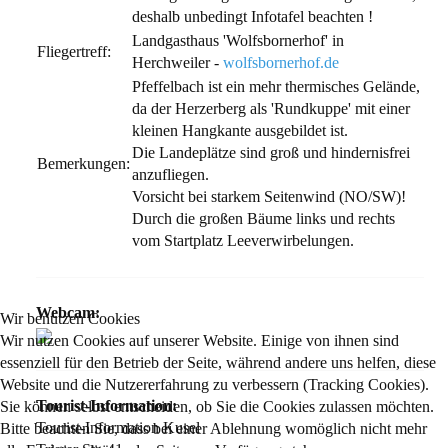
deshalb unbedingt Infotafel beachten !
Landgasthaus 'Wolfsbornerhof' in
Fliegertreff:
Herchweiler -
wolfsbornerhof.de
Pfeffelbach ist ein mehr thermisches Gelände,
da der Herzerberg als 'Rundkuppe' mit einer
kleinen Hangkante ausgebildet ist.
Die Landeplätze sind groß und hindernisfrei
Bemerkungen:
anzufliegen.
Vorsicht bei starkem Seitenwind (NO/SW)!
Durch die großen Bäume links und rechts
vom Startplatz Leeverwirbelungen.
Webcam:
Wir benutzen Cookies
Wir nutzen Cookies auf unserer Website. Einige von ihnen sind
essenziell für den Betrieb der Seite, während andere uns helfen, diese
Website und die Nutzererfahrung zu verbessern (Tracking Cookies).
Tourist-Information:
Sie können selbst entscheiden, ob Sie die Cookies zulassen möchten.
Tourist-Information Kusel
Bitte beachten Sie, dass bei einer Ablehnung womöglich nicht mehr