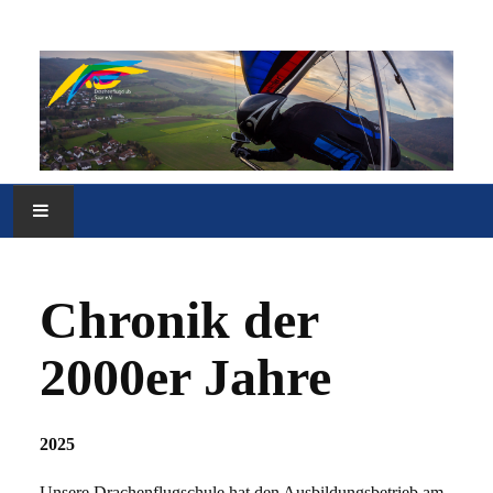
HOME
Chronik der
VEREIN
2000er Jahre
FLUGGELÄNDE
MEDIEN
2025
SONSTIGES
Unsere Drachenflugschule hat den Ausbildungsbetrieb am